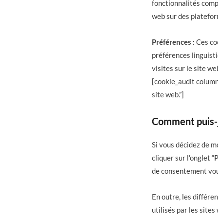
fonctionnalités comp
web sur des platefor
Préférences :
Ces coo
préférences linguisti
visites sur le site we
[cookie_audit columns
site web.”]
Comment puis-je
Si vous décidez de m
cliquer sur l’onglet 
de consentement vou
En outre, les différ
utilisés par les sit