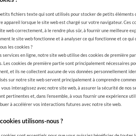
etits fichiers texte qui sont utilisés pour stocker de petits éléments d
e appareil lorsque le site web est chargé sur votre navigateur. Ces c
site web correctement, à le rendre plus sûr, à fournir une meilleure ex
ent le site web fonctionne et à analyser ce qui fonctionne et ce qui 
us les cookies ?
services en ligne, notre site web utilise des cookies de première part
ns. Les cookies de première partie sont principalement nécessaires po
ent, et ils ne collectent aucune de vos données personnellement iden
ilisés sur notre site web servent principalement à comprendre commen
ous interagissez avec notre site web, à assurer la sécurité de nos se
ont pertinentes et, dans l’ensemble, à vous fournir une expérience uti
buer à accélérer vos interactions futures avec notre site web.
cookies utilisons-nous ?
cookies sont essentiels pour que vous puissiez bénéficier de toutes l