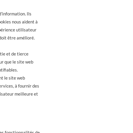
’information. Ils
ookies nous aident à
périence utilisateur
doit être amélioré.
ie et de tierce
ur que le site web
tifiables.
t le site web
rvices, à fournir des
lisateur meilleure et
es fonctionnalités de