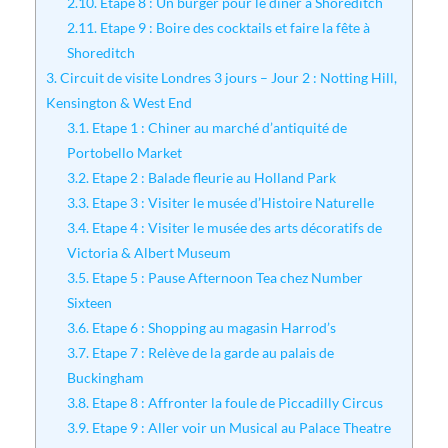
2.10.
Etape 8 : Un burger pour le dîner à Shoreditch
2.11.
Etape 9 : Boire des cocktails et faire la fête à
Shoreditch
3.
Circuit de visite Londres 3 jours – Jour 2 : Notting Hill,
Kensington & West End
3.1.
Etape 1 : Chiner au marché d’antiquité de
Portobello Market
3.2.
Etape 2 : Balade fleurie au Holland Park
3.3.
Etape 3 : Visiter le musée d’Histoire Naturelle
3.4.
Etape 4 : Visiter le musée des arts décoratifs de
Victoria & Albert Museum
3.5.
Etape 5 : Pause Afternoon Tea chez Number
Sixteen
3.6.
Etape 6 : Shopping au magasin Harrod’s
3.7.
Etape 7 : Relève de la garde au palais de
Buckingham
3.8.
Etape 8 : Affronter la foule de Piccadilly Circus
3.9.
Etape 9 : Aller voir un Musical au Palace Theatre