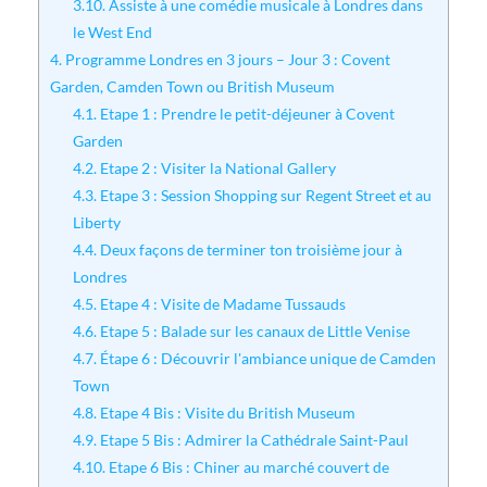
3.10.
Assiste à une comédie musicale à Londres dans
le West End
4.
Programme Londres en 3 jours – Jour 3 : Covent
Garden, Camden Town ou British Museum
4.1.
Etape 1 : Prendre le petit-déjeuner à Covent
Garden
4.2.
Etape 2 : Visiter la National Gallery
4.3.
Etape 3 : Session Shopping sur Regent Street et au
Liberty
4.4.
Deux façons de terminer ton troisième jour à
Londres
4.5.
Etape 4 : Visite de Madame Tussauds
4.6.
Etape 5 : Balade sur les canaux de Little Venise
4.7.
Étape 6 : Découvrir l'ambiance unique de Camden
Town
4.8.
Etape 4 Bis : Visite du British Museum
4.9.
Etape 5 Bis : Admirer la Cathédrale Saint-Paul
4.10.
Etape 6 Bis : Chiner au marché couvert de