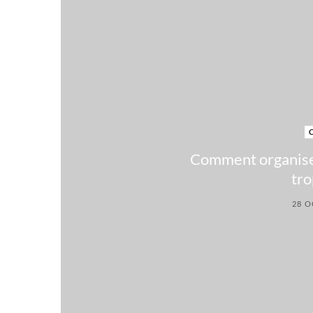
Comment organiser
tro
28 O