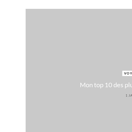
VOY
Mon top 10 des plu
1 J