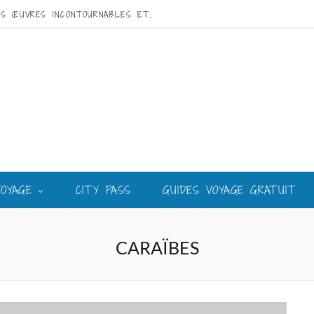
VISITE DE GAUDÍ À BARCELONE : GUIDE DES ŒUVRES INCONTOURNABLES ET DU MEILLEUR CIRCUIT
VOYAGE
CITY PASS
GUIDES VOYAGE GRATUIT
CARAÏBES