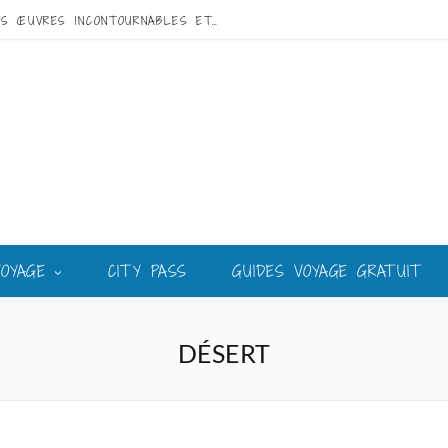
VISITE DE GAUDÍ À BARCELONE : GUIDE DES ŒUVRES INCONTOURNABLES ET DU MEILLEUR CIRCUIT
VOYAGE
CITY PASS
GUIDES VOYAGE GRATUIT
DÉSERT