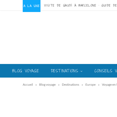
A LA UNE
BLOG VOYAGE
DESTINATIONS
CONSEILS 
»
»
»
»
Accueil
Blog voyage
Destinations
Europe
Voyage en 