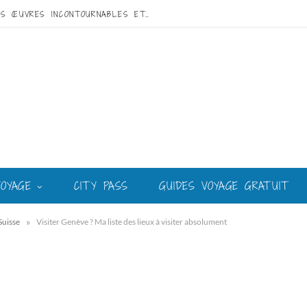
VISITE DE GAUDÍ À BARCELONE : GUIDE DES ŒUVRES INCONTOURNABLES ET DU MEILLEUR CIRCUIT
VOYAGE
CITY PASS
GUIDES VOYAGE GRATUIT
»
Suisse
Visiter Genève ? Ma liste des lieux à visiter absolument