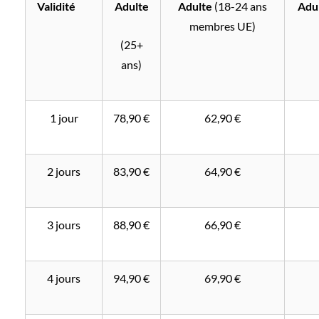
Validité
Adulte
Adulte
(18-24 ans
Adu
membres UE)
(25+
ans)
1 jour
78,90 €
62,90 €
2 jours
83,90 €
64,90 €
3 jours
88,90 €
66,90 €
4 jours
94,90 €
69,90 €