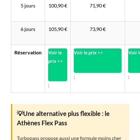
5 jours
100,90 €
71,90 €
6 jours
105,90 €
73,90 €
Réservation
Voir le
Voir le prix >>
Voir l
prix >>
;
;
;
💡Une alternative plus flexible : le
Athènes Flex Pass
Turbopass propose aussi une formule moins cher