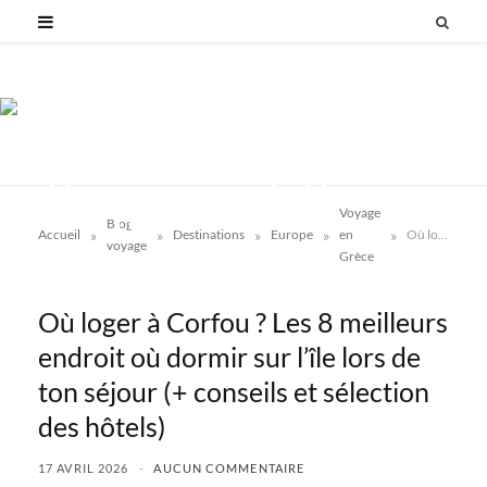
Voyage
Blog
»
»
»
»
»
Accueil
Destinations
Europe
en
Où loger à Corfou ? Les 8 meilleurs endroit où dormir sur l’île lors de ton séjour (+ conseils et sélection des hôtels)
voyage
Grèce
Où loger à Corfou ? Les 8 meilleurs
endroit où dormir sur l’île lors de
ton séjour (+ conseils et sélection
des hôtels)
17 AVRIL 2026
AUCUN COMMENTAIRE