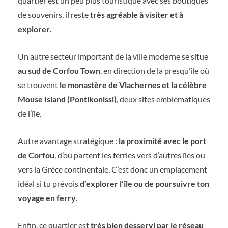
quartier est un peu plus touristique avec ses boutiques
de souvenirs, il reste
très agréable à visiter et à
explorer
.
Un autre secteur important de la ville moderne se situe
au sud de Corfou Town
, en direction de la presqu’île où
se trouvent
le monastère de Vlachernes et la célèbre
Mouse Island (Pontikonissi)
, deux sites emblématiques
de l’île.
Autre avantage stratégique :
la proximité avec le port
de Corfou
, d’où partent les ferries vers d’autres îles ou
vers la Grèce continentale. C’est donc un emplacement
idéal si tu prévois
d’explorer l’île ou de poursuivre ton
voyage en ferry
.
Enfin, ce quartier est
très bien desservi par le réseau