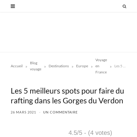
Voyage
Blog
»
»
»
»
»
Accueil
Destinations
Europe
en
Les 5 meilleurs spots pour faire du rafting dans les Gorges du Verdon
voyage
France
Les 5 meilleurs spots pour faire du
rafting dans les Gorges du Verdon
26 MARS 2021
UN COMMENTAIRE
4.5/5 - (4 votes)