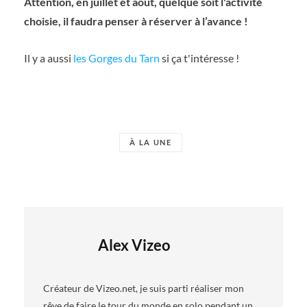
Attention, en juillet et août, quelque soit l'activité
choisie, il faudra penser à réserver à l’avance !
Il y a aussi
les Gorges du Tarn
si ça t'intéresse !
À LA UNE
Alex Vizeo
Créateur de Vizeo.net, je suis parti réaliser mon
rêve de faire le tour du monde en solo pendant un