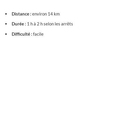
Distance :
environ 14 km
Durée :
1 h à 2 h selon les arrêts
Difficulté :
facile