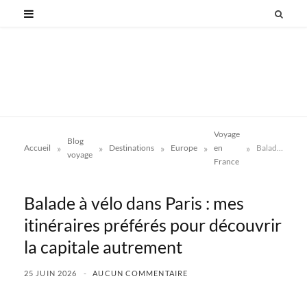
Voyage
Blog
»
»
»
»
»
Accueil
Destinations
Europe
en
Balade à vélo dans Paris : mes itinéraires préférés pour découvrir la capitale autrement
voyage
France
Balade à vélo dans Paris : mes
itinéraires préférés pour découvrir
la capitale autrement
25 JUIN 2026
AUCUN COMMENTAIRE