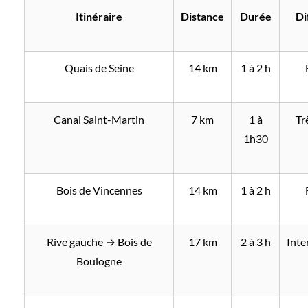
Itinéraire
Distance
Durée
Di
Quais de Seine
14 km
1 à 2 h
Canal Saint-Martin
7 km
1 à
Tr
1h30
Bois de Vincennes
14 km
1 à 2 h
Rive gauche → Bois de
17 km
2 à 3 h
Inte
Boulogne