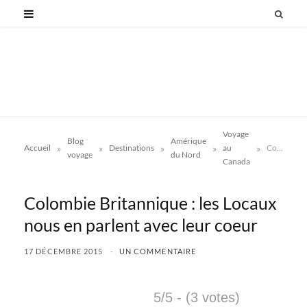
Voyage
Blog
Amérique
»
»
»
»
»
Accueil
Destinations
au
Colombie Britannique : les Locaux nous en parlent avec leur coeur
voyage
du Nord
Canada
Colombie Britannique : les Locaux
nous en parlent avec leur coeur
17 DÉCEMBRE 2015
UN COMMENTAIRE
5/5 - (3 votes)