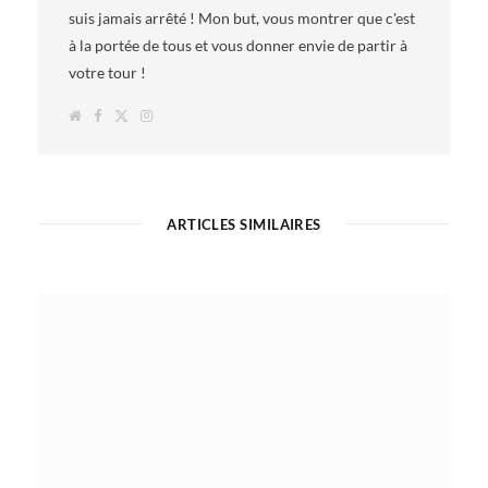
suis jamais arrêté ! Mon but, vous montrer que c'est
à la portée de tous et vous donner envie de partir à
votre tour !
W
F
T
I
e
a
w
n
b
c
i
s
s
e
t
t
i
b
t
a
t
o
e
g
e
o
r
r
k
a
ARTICLES SIMILAIRES
m