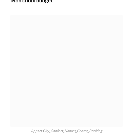
Mon choix budget
Appart’City_Confort_Nantes_Centre_Booking