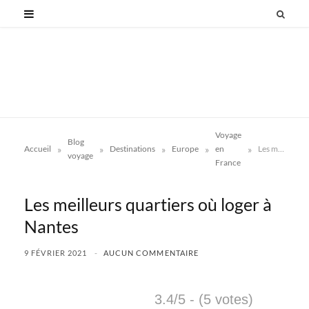
Voyage
Blog
»
»
»
»
»
Accueil
Destinations
Europe
en
Les meilleurs quartiers où loger à Nantes
voyage
France
Les meilleurs quartiers où loger à
Nantes
9 FÉVRIER 2021
AUCUN COMMENTAIRE
3.4/5 - (5 votes)