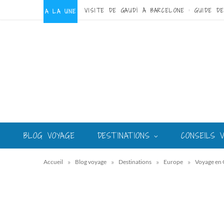
A LA UNE
BLOG VOYAGE
DESTINATIONS
CONSEILS 
»
»
»
»
Accueil
Blog voyage
Destinations
Europe
Voyage en 