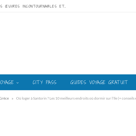
VISITE DE GAUDÍ À BARCELONE : GUIDE DES ŒUVRES INCONTOURNABLES ET DU MEILLEUR CIRCUIT
VOYAGE
CITY PASS
GUIDES VOYAGE GRATUIT
»
Grèce
Où loger à Santorin ? Les 10 meilleurs endroits où dormir sur l’île (+ conseils 