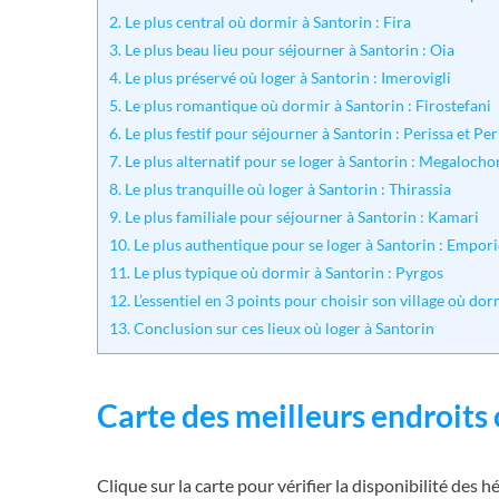
2.
Le plus central où dormir à Santorin : Fira
3.
Le plus beau lieu pour séjourner à Santorin : Oia
4.
Le plus préservé où loger à Santorin : Imerovigli
5.
Le plus romantique où dormir à Santorin : Firostefani
6.
Le plus festif pour séjourner à Santorin : Perissa et Pe
7.
Le plus alternatif pour se loger à Santorin : Megalocho
8.
Le plus tranquille où loger à Santorin : Thirassia
9.
Le plus familiale pour séjourner à Santorin : Kamari
10.
Le plus authentique pour se loger à Santorin : Empor
11.
Le plus typique où dormir à Santorin : Pyrgos
12.
L’essentiel en 3 points pour choisir son village où dor
13.
Conclusion sur ces lieux où loger à Santorin
Carte des meilleurs endroits 
Clique sur la carte pour vérifier la disponibilité des 