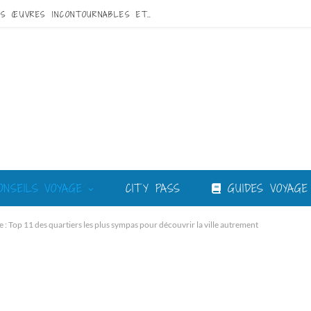
VISITE DE GAUDÍ À BARCELONE : GUIDE DES ŒUVRES INCONTOURNABLES ET DU MEILLEUR CIRCUIT
NSEILS VOYAGE
CITY PASS
GUIDES VOYAGE
 : Top 11 des quartiers les plus sympas pour découvrir la ville autrement