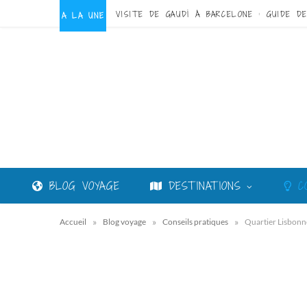
A LA UNE
BLOG VOYAGE
DESTINATIONS
CO
»
»
»
Accueil
Blog voyage
Conseils pratiques
Quartier Lisbonne