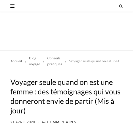
Blog
Conseils
»
»
»
Accueil
Voyager seule quand on est une femme : des témoignages qui vous donneront envie de partir (Mis à jour)
voyage
pratiques
Voyager seule quand on est une
femme : des témoignages qui vous
donneront envie de partir (Mis à
jour)
21 AVRIL 2020
46 COMMENTAIRES