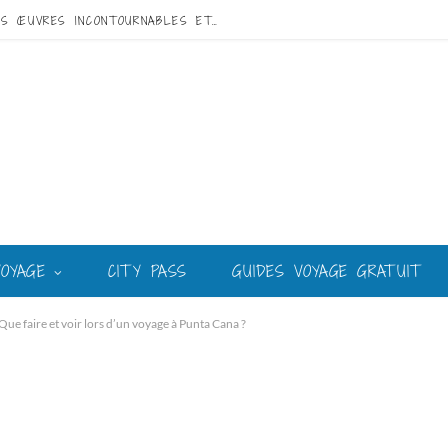
VISITE DE GAUDÍ À BARCELONE : GUIDE DES ŒUVRES INCONTOURNABLES ET DU MEILLEUR CIRCUIT
VOYAGE
CITY PASS
GUIDES VOYAGE GRATUIT
Que faire et voir lors d’un voyage à Punta Cana ?