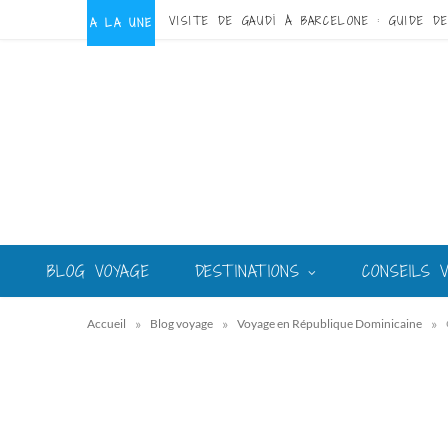
A LA UNE
BLOG VOYAGE
DESTINATIONS
CONSEILS 
»
»
»
Accueil
Blog voyage
Voyage en République Dominicaine