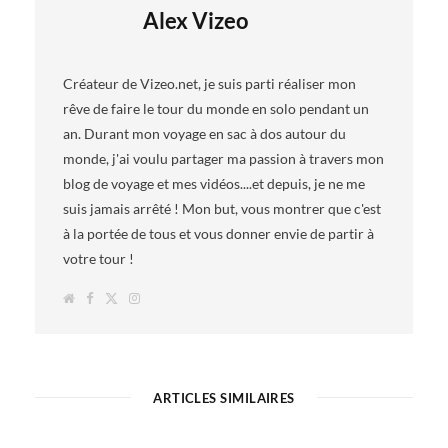
Alex Vizeo
Créateur de Vizeo.net, je suis parti réaliser mon
rêve de faire le tour du monde en solo pendant un
an. Durant mon voyage en sac à dos autour du
monde, j'ai voulu partager ma passion à travers mon
blog de voyage et mes vidéos....et depuis, je ne me
suis jamais arrêté ! Mon but, vous montrer que c'est
à la portée de tous et vous donner envie de partir à
votre tour !
W
F
T
I
e
a
w
n
b
c
i
s
s
e
t
t
i
b
t
a
t
o
e
g
e
o
r
r
k
a
ARTICLES SIMILAIRES
m