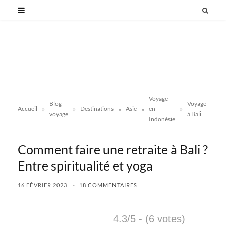
Voyage
Blog
Voyage
»
»
»
»
»
»
Accueil
Destinations
Asie
en
Com
voyage
à Bali
Indonésie
Comment faire une retraite à Bali ?
Entre spiritualité et yoga
16 FÉVRIER 2023
18 COMMENTAIRES
4.3/5 - (6 votes)