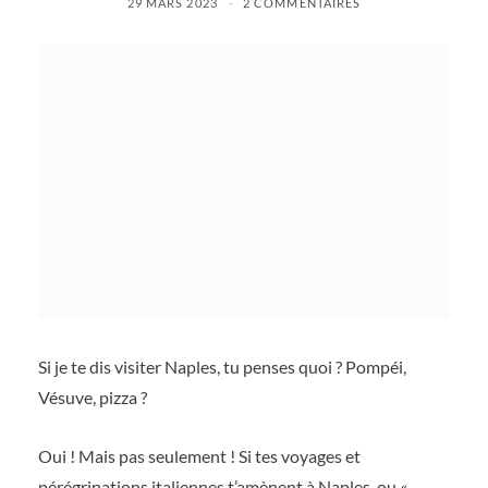
29 MARS 2023
2 COMMENTAIRES
Si je te dis visiter Naples, tu penses quoi ? Pompéi,
Vésuve, pizza ?
Oui ! Mais pas seulement ! Si tes voyages et
pérégrinations italiennes t’amènent à Naples, ou «