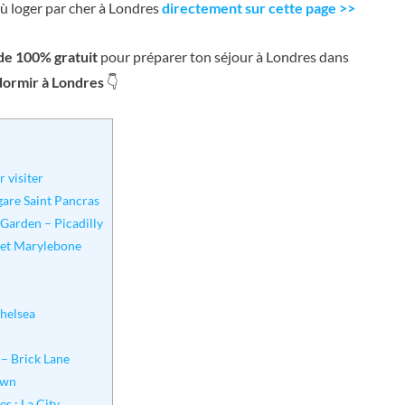
 où loger par cher à Londres
directement sur cette page >>
de 100% gratuit
pour préparer ton séjour à Londres dans
dormir à Londres
👇
 visiter
gare Saint Pancras
 Garden – Picadilly
r et Marylebone
Chelsea
 – Brick Lane
own
s : La City