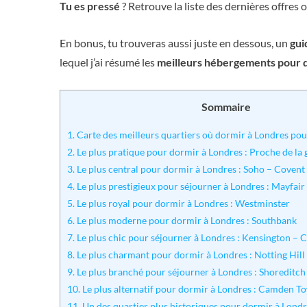
Tu es pressé
? Retrouve la liste des dernières offres
En bonus, tu trouveras aussi juste en dessous, un
gui
lequel j’ai résumé les
meilleurs hébergements pour 
Sommaire
1.
Carte des meilleurs quartiers où dormir à Londres pour
2.
Le plus pratique pour dormir à Londres : Proche de la 
3.
Le plus central pour dormir à Londres : Soho – Covent
4.
Le plus prestigieux pour séjourner à Londres : Mayfai
5.
Le plus royal pour dormir à Londres : Westminster
6.
Le plus moderne pour dormir à Londres : Southbank
7.
Le plus chic pour séjourner à Londres : Kensington – 
8.
Le plus charmant pour dormir à Londres : Notting Hill
9.
Le plus branché pour séjourner à Londres : Shoreditch
10.
Le plus alternatif pour dormir à Londres : Camden T
11.
Un des quartier plus historiques pour dormir à Londre