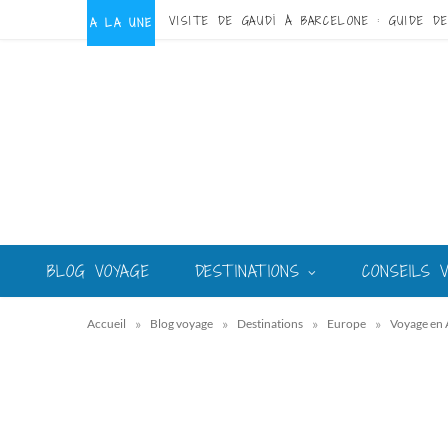
A LA UNE
BLOG VOYAGE
DESTINATIONS
CONSEILS 
»
»
»
»
Accueil
Blog voyage
Destinations
Europe
Voyage en 