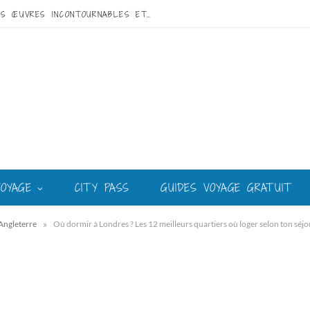
VISITE DE GAUDÍ À BARCELONE : GUIDE DES ŒUVRES INCONTOURNABLES ET DU MEILLEUR CIRCUIT
VOYAGE
CITY PASS
GUIDES VOYAGE GRATUIT
»
Angleterre