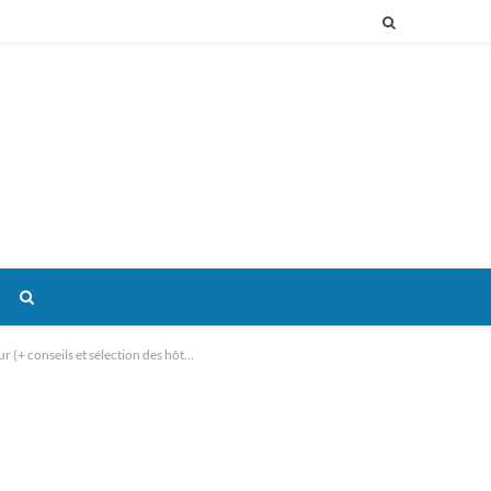
Où dormir à Londres ? Les 12 meilleurs quartiers où loger selon ton séjour (+ conseils et sélection des hôtels)