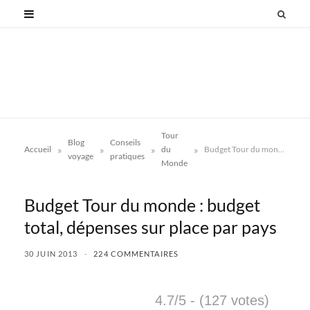
Tour
Blog
Conseils
»
»
»
»
Accueil
du
Budget Tour du monde : budget total, dépenses sur place par pays
voyage
pratiques
Monde
Budget Tour du monde : budget
total, dépenses sur place par pays
30 JUIN 2013
224 COMMENTAIRES
4.7/5 - (127 votes)