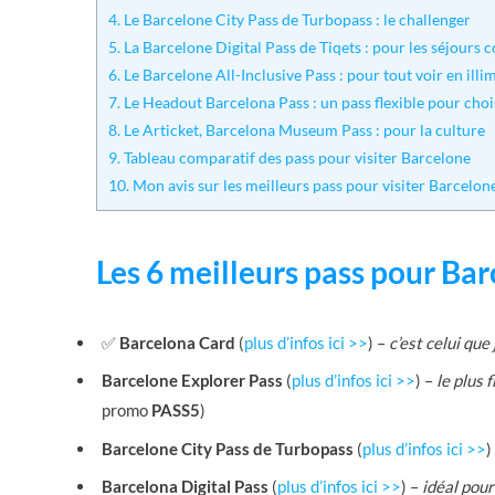
4.
Le Barcelone City Pass de Turbopass : le challenger
5.
La Barcelone Digital Pass de Tiqets : pour les séjours c
6.
Le Barcelone All-Inclusive Pass : pour tout voir en illi
7.
Le Headout Barcelona Pass : un pass flexible pour choisi
8.
Le Articket, Barcelona Museum Pass : pour la culture
9.
Tableau comparatif des pass pour visiter Barcelone
10.
Mon avis sur les meilleurs pass pour visiter Barcelone 
Les 6 meilleurs pass pour Ba
✅
Barcelona Card
(
plus d’infos ici >>
) –
c’est celui qu
Barcelone Explorer Pass
(
plus d’infos ici >>
) –
le plus 
promo
PASS5
)
Barcelone City Pass de Turbopass
(
plus d’infos ici >>
)
Barcelona Digital Pass
(
plus d’infos ici >>
) –
idéal pour