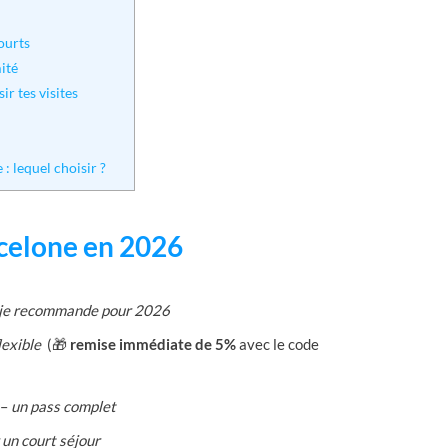
ourts
mité
r tes visites
: lequel choisir ?
rcelone en 2026
e je recommande pour 2026
flexible
(🎁
remise immédiate de 5%
avec le code
 –
un pass complet
 un court séjour