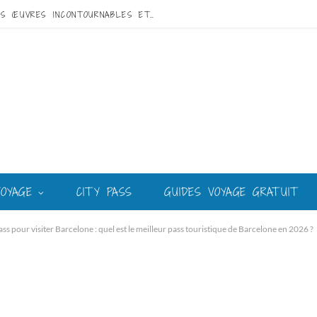
VISITE DE GAUDÍ À BARCELONE : GUIDE DES ŒUVRES INCONTOURNABLES ET DU MEILLEUR CIRCUIT
VOYAGE
CITY PASS
GUIDES VOYAGE GRATUIT
ss pour visiter Barcelone : quel est le meilleur pass touristique de Barcelone en 2026 ?