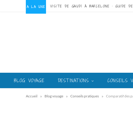
A LA UNE
BLOG VOYAGE
DESTINATIONS
CONSEILS 
»
»
»
Accueil
Blog voyage
Conseils pratiques
Comparatif des pa