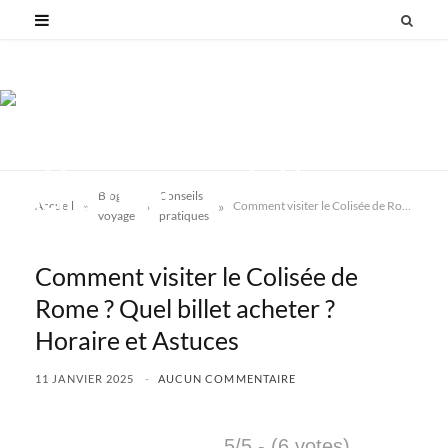
Blog
Conseils
»
»
»
Accueil
Comment visiter le Colisée de Rome ? Quel billet acheter ? Horaire et Astuces
voyage
pratiques
Comment visiter le Colisée de
Rome ? Quel billet acheter ?
Horaire et Astuces
11 JANVIER 2025
AUCUN COMMENTAIRE
5/5 - (6 votes)