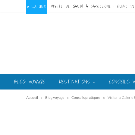
A LA UNE
BLOG VOYAGE
DESTINATIONS
CONSEILS 
»
»
»
Accueil
Blog voyage
Conseils pratiques
Visiter la Galerie