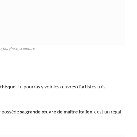
e_borghese_sculpture
othèque
. Tu pourras y voir les œuvres d’artistes très
le possède
sa grande œuvre de maître italien
, c’est un régal