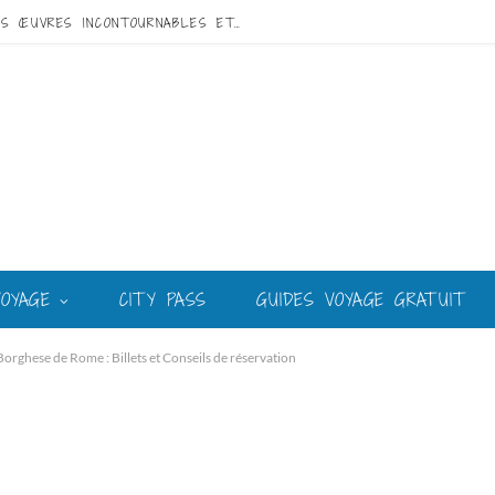
VISITE DE GAUDÍ À BARCELONE : GUIDE DES ŒUVRES INCONTOURNABLES ET DU MEILLEUR CIRCUIT
VOYAGE
CITY PASS
GUIDES VOYAGE GRATUIT
 Borghese de Rome : Billets et Conseils de réservation