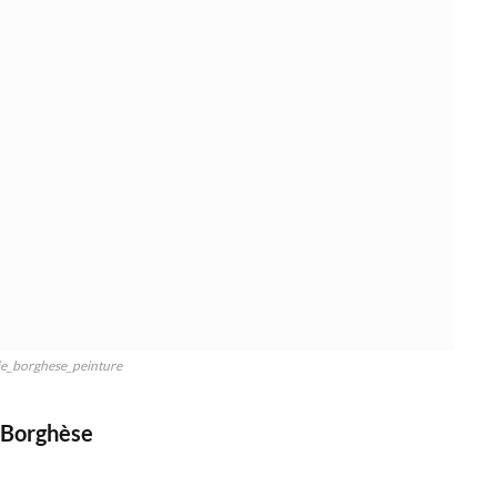
ie_borghese_peinture
e Borghèse