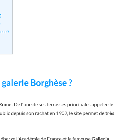
?
e
ese ?
a galerie Borghèse ?
 Rome.
De l'une de ses terrasses principales appelée
le
ublic depuis son rachat en 1902, le site permet de
très
 héberge l'Académie de France et la fameuse
Galleria