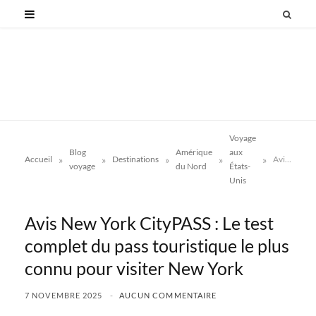
Voyage
Blog
Amérique
aux
»
»
»
»
»
Accueil
Destinations
Avis New York CityPASS : Le test complet du pass touristique le plus connu pour visiter New York
voyage
du Nord
États-
Unis
Avis New York CityPASS : Le test
complet du pass touristique le plus
connu pour visiter New York
7 NOVEMBRE 2025
AUCUN COMMENTAIRE