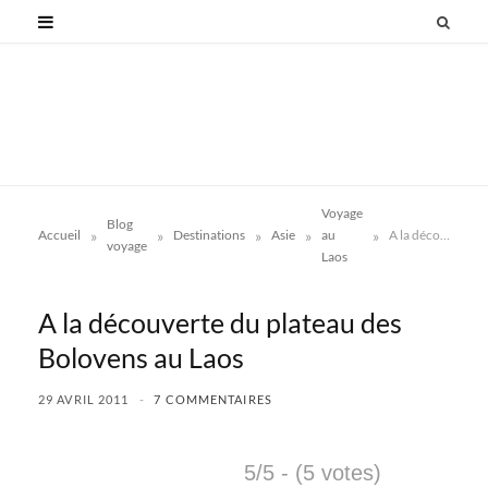
Voyage
Blog
»
»
»
»
»
Accueil
Destinations
Asie
au
A la découverte du plateau des Bolovens au Laos
voyage
Laos
A la découverte du plateau des
Bolovens au Laos
29 AVRIL 2011
7 COMMENTAIRES
5/5 - (5 votes)