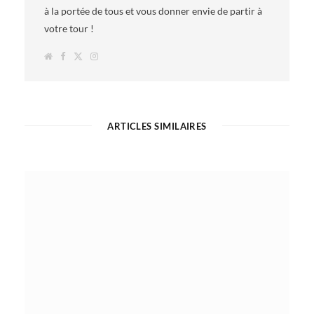
à la portée de tous et vous donner envie de partir à
votre tour !
W
F
T
I
e
a
w
n
b
c
i
s
s
e
t
t
i
b
t
a
t
o
e
g
e
o
r
r
k
a
ARTICLES SIMILAIRES
m