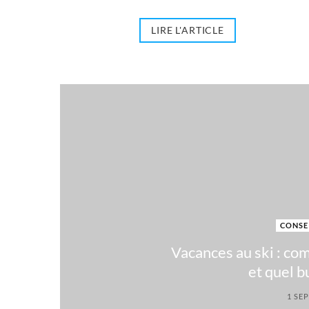
LIRE L'ARTICLE
CONSE
Vacances au ski : co
et quel b
1 SE