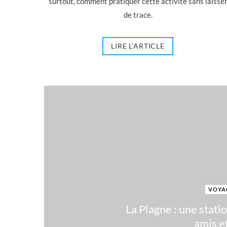
surtout, comment pratiquer cette activité sans laisse
de trace.
LIRE L'ARTICLE
VOYA
La Plagne : une statio
amis et