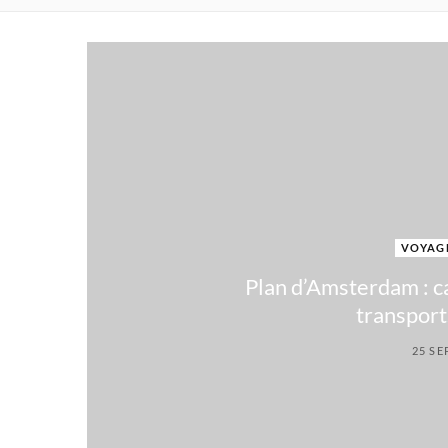
VOYAG
Plan d’Amsterdam : ca
transpor
25 SE