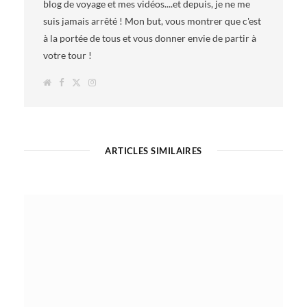
blog de voyage et mes vidéos....et depuis, je ne me
suis jamais arrêté ! Mon but, vous montrer que c'est
à la portée de tous et vous donner envie de partir à
votre tour !
W
F
T
I
e
a
w
n
b
c
i
s
s
e
t
t
i
b
t
a
t
o
e
g
e
o
r
r
k
a
ARTICLES SIMILAIRES
m