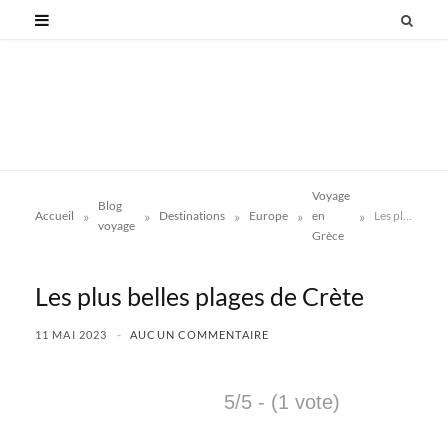
Voyage
Blog
»
»
»
»
»
Accueil
Destinations
Europe
en
Les plus belles plages de Crète
voyage
Grèce
Les plus belles plages de Crète
11 MAI 2023
AUCUN COMMENTAIRE
5/5 - (1 vote)