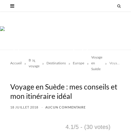
Voyage
Blog
»
»
»
»
»
Accueil
Destinations
Europe
en
Voyage en Suède : mes conseils et mon itinéraire idéal
voyage
Suède
Voyage en Suède : mes conseils et
mon itinéraire idéal
18 JUILLET 2018
AUCUN COMMENTAIRE
4.1/5 - (30 votes)