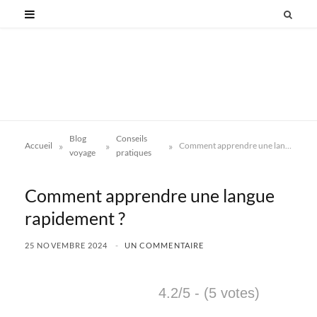
Blog
Conseils
»
»
»
Accueil
Comment apprendre une langue rapidement ?
voyage
pratiques
Comment apprendre une langue
rapidement ?
25 NOVEMBRE 2024
UN COMMENTAIRE
4.2/5 - (5 votes)