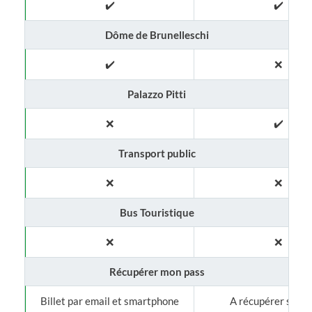
✔️
✔️
Dôme de Brunelleschi
✔️
❌
Palazzo Pitti
❌
✔️
Transport public
❌
❌
Bus Touristique
❌
❌
Récupérer mon pass
Billet par email et smartphone
A récupérer sur p