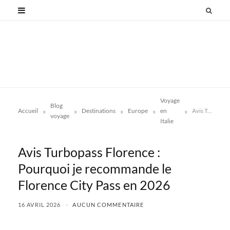
Voyage
Blog
»
»
»
»
»
Accueil
Destinations
Europe
en
Avis Turbopass Florence : Pourquoi je recommande le Florence City Pass en 2026
voyage
Italie
Avis Turbopass Florence :
Pourquoi je recommande le
Florence City Pass en 2026
16 AVRIL 2026
AUCUN COMMENTAIRE