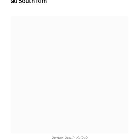
au South Rim
Sentier_South_Kaibab