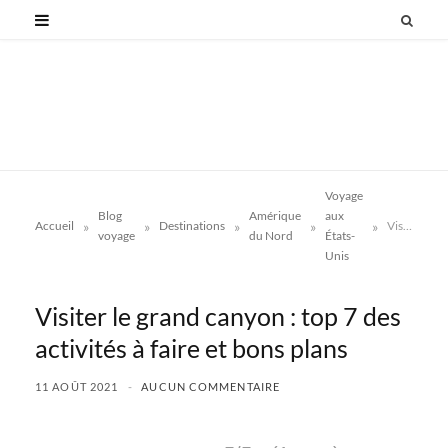
Voyage
Blog
Amérique
aux
»
»
»
»
»
Accueil
Destinations
Visiter le grand canyon : top 7 des activités à faire et bons plans
voyage
du Nord
États-
Unis
Visiter le grand canyon : top 7 des
activités à faire et bons plans
11 AOÛT 2021
AUCUN COMMENTAIRE