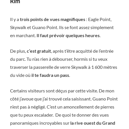
Rim
Il y a
trois points de vues magnifiques
: Eagle Point,
Skywalk et Guano Point. Ils se font assez simplement
en marchant.
Il faut prévoir quelques heures
.
De plus,
c’est gratuit
, après t’être acquitté de l’entrée
du parc. Tu n’as rien à débourser, hormis si tu veux
traverser la passerelle de verre Skywalk à 1 600 mètres
du vide où
il te faudra un pass
.
Certains visiteurs sont déçus par cette visite. De mon
côté j’avoue que j’ai trouvé cela saisissant. Guano Point
n’est pas à négligé. C’est un amoncellement de pierres
que tu peux escalader.
De quoi te donner des vues
panoramiques incroyables sur
la rive ouest du Grand